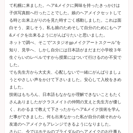
て札幌に来ました。ヘア&メイクに興味を持ったきっかけは
子供写真館へ行ったことでした。娘のヘアメイクセットして
る時と出来上がりのを見た時すごく感動しました。これは面
白そう、楽しそう。私も娘のためそして自分のためにもヘア
&メイクを出来るようにがんばりたいと思いました。
ネットで調べ、そこで"スタジオgpメイクアートスクール"を
知り、見学へ、しかし自分には日本語がまだまだ小学校３年
生ぐらいのレベルですから授業にはついて行けるのか不安で
した。
でも先生方から大丈夫、心配しないで一緒にがんばりましょ
うとやさしい声をかけて下さいました。安心して入校をきめ
ました。
技術はもちろん、日本語もなかなか理解できないこともたく
さんありましたがクラスメイトの仲間の支えと先生方が優し
く、わかるまで教えて下さったからヘア&メイク技術を学ん
だ事ができました。何も出来なかった私が自分の娘それから
友達のヘアメイクもアレンジできるようになりました。
さらに、今ではホテルのブライダルのヘアメイクのお仕事も