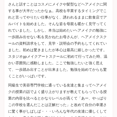
さんと話すことはコスメにメイクや髪型などヘアメイクに関
する事が大半だったかなぁ。高校を卒業するタイミングでこ
れと言ってやりたい仕事がなく、誘われるままに飲食店でア
ルバイトを始めました。そんな姿を母親も暖かく見守ってく
れていました。しかし、本当は始めたいヘアメイクの勉強に
一歩踏み出せない私を見かねたお母さんが、ヘアメイクスク
ールの資料請求をして、見学・説明会の予約もしてくれてい
ました。初めは驚きましたが本心は最高に嬉しかったです。
スタジオgpメイクアートスクールに初めて行ってみた時、温
かい雰囲気に感動しました。ここで勉強したいと強く思え
て、一歩踏み出すことが出来ました。勉強を始めてからも驚
くことがいっぱいです。
同級生で美容専門学校に通っている友達と集まってヘアメイ
クの授業の話でよく盛り上がりますが教えてもらっている授
業の内容を比べるとかなりレベルが高くて「あー、やっぱり
この学校を選んだことは正解だった」と改めて自分の幸運さ
に驚く事がしばしば・・・いろんな年代の友達に優しくして