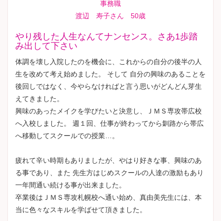
事務職
渡辺 寿子さん 50歳
やり残した人生なんてナンセンス。さあ1歩踏
み出して下さい
体調を壊し入院したのを機会に、これからの自分の後半の人
生を改めて考え始めました。 そして 自分の興味のあることを
後回しではなく、今やらなければと言う思いがどんどん芽生
えてきました。
興味のあったメイクを学びたいと決意し、ＪＭＳ専攻帯広校
へ入校しました。 週１回、仕事が終わってから釧路から帯広
へ移動してスクールでの授業…。
疲れて辛い時期もありましたが、やはり好きな事、興味のあ
る事であり、また 先生方はじめスクールの人達の激励もあり
一年間通い続ける事が出来ました。
卒業後はＪＭＳ専攻札幌校へ通い始め、真由美先生には、本
当に色々なスキルを学ばせて頂きました。