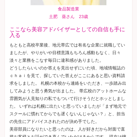
食品製造業
土肥 葵さん 23歳
ここなら美容アドバイザーとしての自信も手に
入る
もともと高校卒業後、地元帯広では有名な企業に就職してい
ましたが、やりがいや目標意識もちろん感動もなく、日々
淡々と業務をこなす毎日に違和感がありました。
どうしたらいいのか答えを見出せずにいた頃、地域情報誌の
ｃｈａｉを見て、探していた答えがここにあると思い資料請
求をしました。 札幌の本校から連絡をいただき、一歩踏み出
してみようと思う勇気が出ました。 帯広校のアットホームな
雰囲気が人見知りの私でもついて行けそうだとホッとしまし
た。 いずれは札幌に出たいと思っていましたが「まず地元で
スクールに慣れてからでも遅くないんじゃない？」と、担当
の先生にアドバイスされたのが決め手でした。
美容部員になりたいと思ったのは、人が好きだから対面で直
接お客様とお話ができ喜んでいただけるからです。 現在は憧